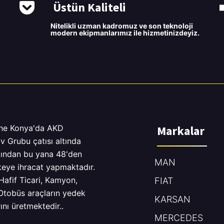
Üstün Kaliteli
Nitelikli uzman kadromuz ve son teknoloji
modern ekipmanlarımız ile hizmetinizdeyiz.
ne Konya'da AKD
Markalar
v Grubu çatısı altında
lından bu yana 48'den
MAN
keye ihracat yapmaktadır.
Hafif Ticari, Kamyon,
FIAT
 Otobüs araçların yedek
KARSAN
ını üretmektedir..
MERCEDES