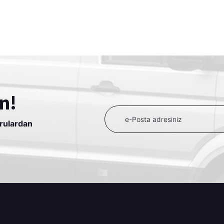
n!
urulardan