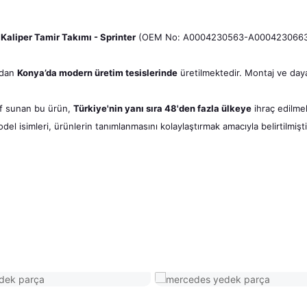
Kaliper Tamir Takımı - Sprinter
(OEM No: A0004230563-A0004230663, 
ndan
Konya’da modern üretim tesislerinde
üretilmektedir. Montaj ve dayan
tif sunan bu ürün,
Türkiye'nin yanı sıra 48'den fazla ülkeye
ihraç edilmek
l isimleri, ürünlerin tanımlanmasını kolaylaştırmak amacıyla belirtilmişti