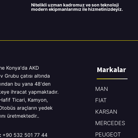
Nitelikli uzman kadromuz ve son teknoloji
modern ekipmanlarımız ile hizmetinizdeyiz.
ne Konya'da AKD
Markalar
v Grubu çatısı altında
lından bu yana 48'den
MAN
keye ihracat yapmaktadır.
Hafif Ticari, Kamyon,
FIAT
 Otobüs araçların yedek
KARSAN
ını üretmektedir..
MERCEDES
PEUGEOT
:
+90 532 501 77 44