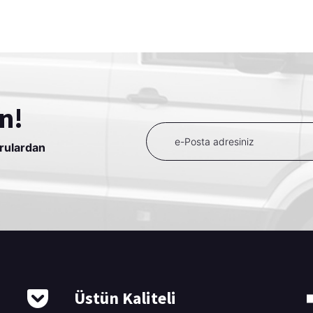
n!
urulardan
Üstün Kaliteli