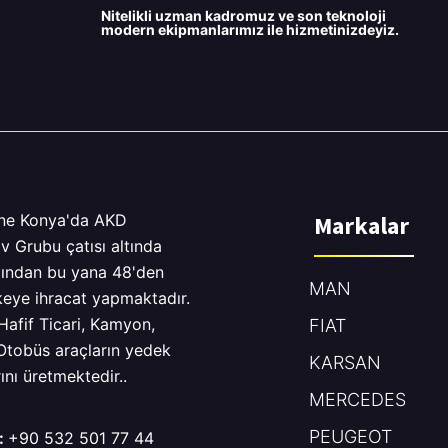
Nitelikli uzman kadromuz ve son teknoloji
modern ekipmanlarımız ile hizmetinizdeyiz.
ne Konya'da AKD
Markalar
v Grubu çatısı altında
lından bu yana 48'den
MAN
keye ihracat yapmaktadır.
Hafif Ticari, Kamyon,
FIAT
 Otobüs araçların yedek
KARSAN
ını üretmektedir..
MERCEDES
PEUGEOT
:
+90 532 501 77 44