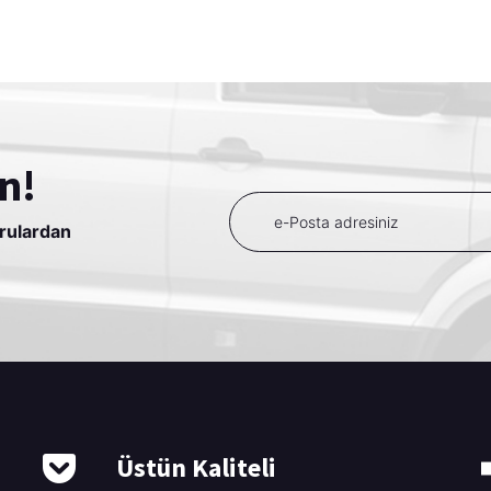
n!
urulardan
Üstün Kaliteli