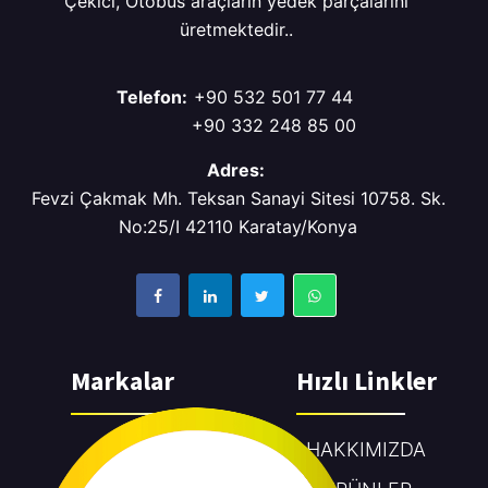
Çekici, Otobüs araçların yedek parçalarını
üretmektedir..
Telefon:
+90 532 501 77 44
+90 332 248 85 00
Adres:
Fevzi Çakmak Mh. Teksan Sanayi Sitesi 10758. Sk.
No:25/I 42110 Karatay/Konya
Markalar
Hızlı Linkler
MAN
HAKKIMIZDA